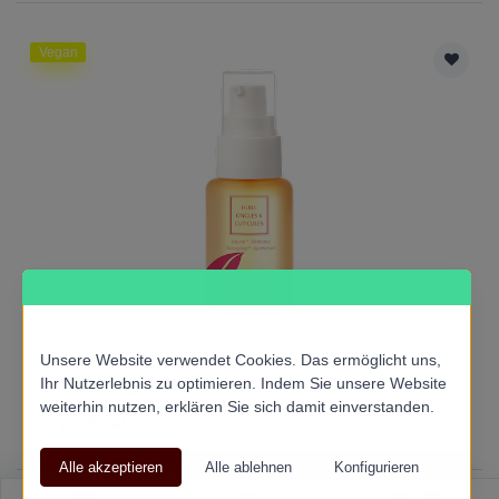
Vegan
Unsere Website verwendet Cookies. Das ermöglicht uns,
Ihr Nutzerlebnis zu optimieren. Indem Sie unsere Website
Phyt's Huile Ongles & Cuticules - Flacon 30ml
weiterhin nutzen, erklären Sie sich damit einverstanden.
CHF 35.50