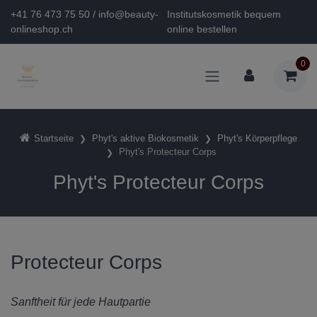
+41 76 473 75 50 / info@beauty-
Institutskosmetik bequem
onlineshop.ch
online bestellen
0
Startseite
Phyt's aktive Biokosmetik
Phyt's Körperpflege
Phyt's Protecteur Corps
Phyt's Protecteur Corps
Protecteur Corps
Sanftheit für jede Hautpartie