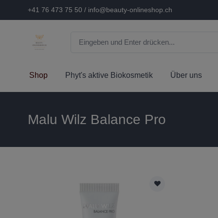
+41 76 473 75 50 / info@beauty-onlineshop.ch
Shop
Phyt's aktive Biokosmetik
Über uns
Malu Wilz Balance Pro