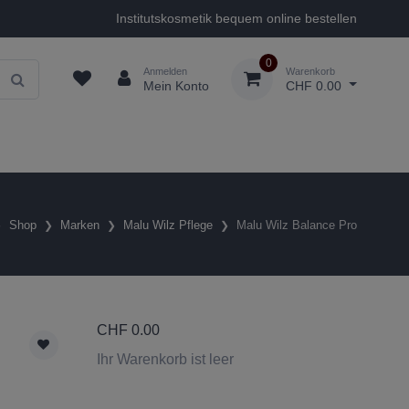
Institutskosmetik bequem online bestellen
0
Anmelden
Warenkorb
Mein Konto
CHF 0.00
Shop
Marken
Malu Wilz Pflege
Malu Wilz Balance Pro
CHF
0.00
Ihr Warenkorb ist leer