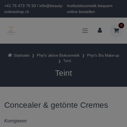
+41 76 473 75 50 / info@beauty-
Institutskosmetik bequem
onlineshop.ch
online bestellen
0
Startseite
Phyt's aktive Biokosmetik
Phyt's Bio Make-up
Teint
Teint
Concealer & getönte Cremes
Korrigieren