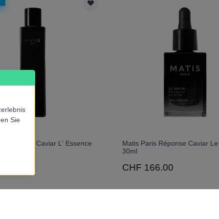
r
erlebnis
ren Sie
is Réponse Caviar L' Essence
Matis Paris Réponse Caviar L
30ml
8.00
CHF 166.00