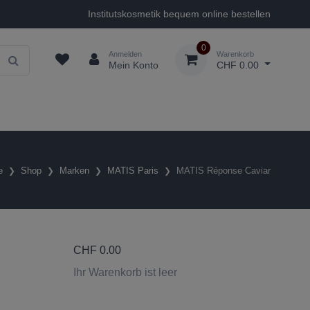
Institutskosmetik bequem online bestellen
0
Anmelden
Warenkorb
Mein Konto
CHF 0.00
e
Shop
Marken
MATIS Paris
MATIS Réponse Caviar
CHF
0.00
Ihr Warenkorb ist leer