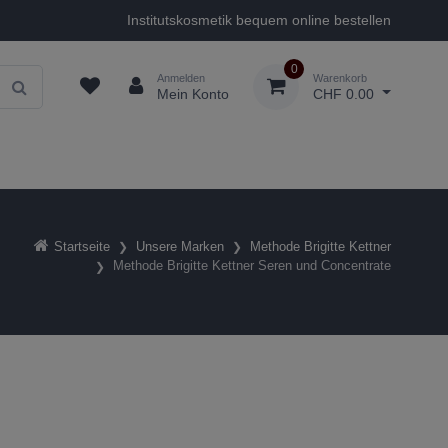
Institutskosmetik bequem online bestellen
0
Anmelden
Warenkorb
Mein Konto
CHF 0.00
Startseite
Unsere Marken
Methode Brigitte Kettner
Methode Brigitte Kettner Seren und Concentrate