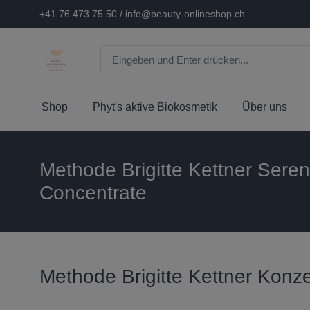
+41 76 473 75 50 / info@beauty-onlineshop.ch
Shop
Phyt's aktive Biokosmetik
Über uns
Methode Brigitte Kettner Sere
Concentrate
Methode Brigitte Kettner Konz