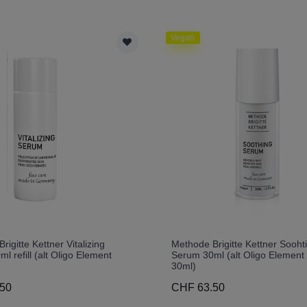
Vegan
rigitte Kettner Vitalizing
Methode Brigitte Kettner Sooht
l refill (alt Oligo Element
Serum 30ml (alt Oligo Element
)
30ml)
50
CHF 63.50