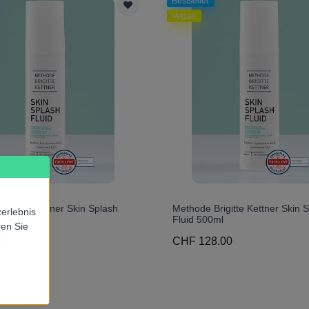
Bestseller
Vegan
rigitte Kettner Skin Splash
Methode Brigitte Kettner Skin 
erlebnis
ml
Fluid 500ml
ren Sie
00
CHF 128.00