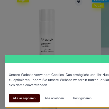
Vegan
Bestseller
Vegan
Methode Brigitte Kettner AP Serum
Methode B
Unsere Website verwendet Cookies. Das ermöglicht uns, Ihr Nutz
30ml refill (alt AP Phyto Concentrate)
Fluid 100
zu optimieren. Indem Sie unsere Website weiterhin nutzen, erklä
sich damit einverstanden.
CHF 63.00
CHF 35.
Vegan