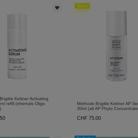
Vegan
rigitte Kettner Activating
l refill (ehemals Oligo
Methode Brigitte Kettner AP S
)
30ml (alt AP Phyto Concentrate
50
CHF 75.00